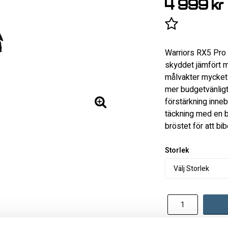
4 999 kr
Lägg till i 
Warriors RX5 Pro 
skyddet jämfört m
målvakter mycket 
mer budgetvänlig
förstärkning inneb
täckning med en b
bröstet för att bi
Storlek