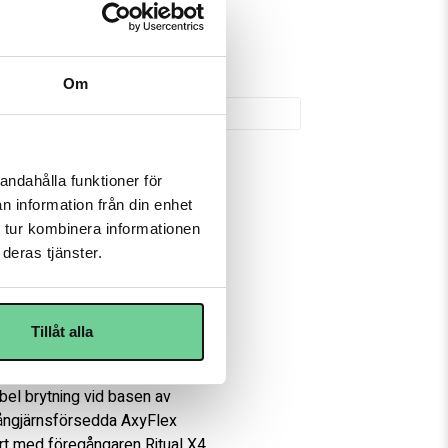
ed Klarna
500 kr
77-190 58
Om
rior
andahålla funktioner för
n information från din enhet
 tur kombinera informationen
ation och erbjuder målvakter 
deras tjänster.
 med HDPE-förstärkning innebär 
ör att bibehålla täckningen. RX5 
högdensitets stötdämpande skum 
Tillåt alla
tkorgen. Warriors förlängda 
el brytning vid basen av 
ångjärnsförsedda AxyFlex 
rt med föregångaren Ritual X4 