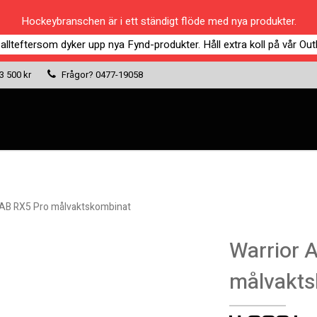
Hockeybranschen är i ett ständigt flöde med nya produkter.
 allteftersom dyker upp nya Fynd-produkter. Håll extra koll på vår Outl
 3 500 kr
Frågor?
0477-19058
 AB RX5 Pro målvaktskombinat
Warrior 
målvakts