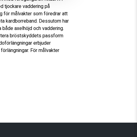
 tjockare vaddering på 
 för målvakter som föredrar att 
ta kardborreband. Dessutom har 
a både axelhöjd och vaddering. 
ustera bröstskyddets passform 
doförlängningar erbjuder 
örlängningar. För målvakter 