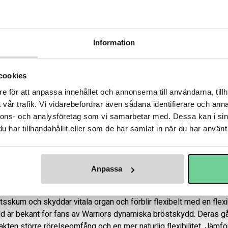
Handla säkert m
Fri frakt över 3.
Frågor? Ring 04
Information
Varumärke
War
cookies
e för att anpassa innehållet och annonserna till användarna, tillh
vår trafik. Vi vidarebefordrar även sådana identifierare och anna
nnons- och analysföretag som vi samarbetar med. Dessa kan i sin
mformat för att förbättra skyddet jämfört med sin tidigare gener
har tillhandahållit eller som de har samlat in när du har använt 
rt skydd, till ett mer budgetvänligt pris. CoverEDGE+ axelskydd
ör täckning med en bred skyddsprofil, obruten ner genom bröstet f
tskydd utan att lägga till för mycket bulk, axlarna är gjorda av 
Anpassa
polyeten.

ngt bröstbensblock som löper hela vägen ner förbi mitten av brös
sskum och skyddar vitala organ och förblir flexibelt med en flexib
 är bekant för fans av Warriors dynamiska bröstskydd. Deras g
en större rörelseomfång och en mer naturlig flexibilitet. Jämfö