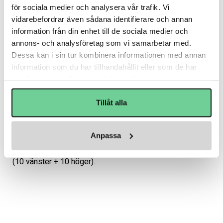
för sociala medier och analysera vår trafik. Vi
Fri frakt över 3.500 kr
Frågor? Ring 0477-190 58
vidarebefordrar även sådana identifierare och annan
information från din enhet till de sociala medier och
annons- och analysföretag som vi samarbetar med.
Varumärke
CCM
Dessa kan i sin tur kombinera informationen med annan
information som du har tillhandahållit eller som de har
Beskrivning
samlat in när du har använt deras tjänster.
Art.nr: ACCJC1
Tillåt alla
Reservdelar för CCM hjälmar bestående av J-clips, som 
är en säkerhetsdetalj vid galler-användning, som är 
Anpassa
placerade vid sidan av hjälmen för att galler inte ska 
tryckas in mot haka/käke vid kollision. Säljes i 20-pack 
(10 vänster + 10 höger).