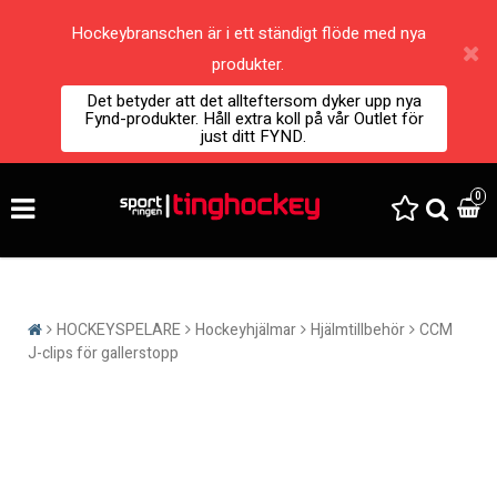
Hockeybranschen är i ett ständigt flöde med nya
produkter.
Det betyder att det allteftersom dyker upp nya
Fynd-produkter. Håll extra koll på vår Outlet för
just ditt FYND.
0
HOCKEYSPELARE
Hockeyhjälmar
Hjälmtillbehör
CCM
J-clips för gallerstopp