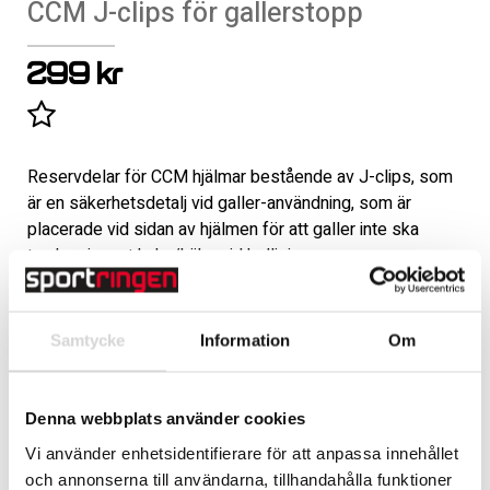
CCM J-clips för gallerstopp
299 kr
Lägg till i favoritlistan
Reservdelar för CCM hjälmar bestående av J-clips, som
är en säkerhetsdetalj vid galler-användning, som är
placerade vid sidan av hjälmen för att galler inte ska
tryckas in mot haka/käke vid kollision.
Färg
Samtycke
Information
Om
Denna webbplats använder cookies
LÄGG TILL
Vi använder enhetsidentifierare för att anpassa innehållet
och annonserna till användarna, tillhandahålla funktioner
Handla säkert med Klarna