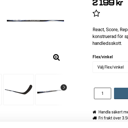
2 199 kr
Lägg till i 
React, Score, Rep
konstruerad för s
handledsskott.
Flex/vinkel
Handla säkert m
Fri frakt över 3.
Frågor? Ring 04