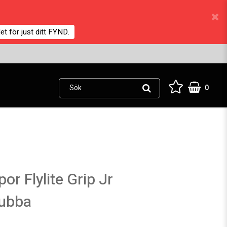
et för just ditt FYND.
0
or Flylite Grip Jr
ubba