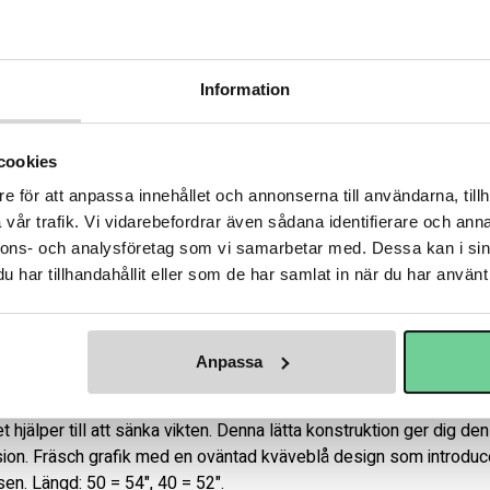
Varumärke
BA
Information
cookies
onstruerad för spelare som kan förändra spelet med ett handledss
e för att anpassa innehållet och annonserna till användarna, tillh
v exklusiva TWITCH Taper Technology, ger spelare ett flytande oc
vår trafik. Vi vidarebefordrar även sådana identifierare och anna
er vikten utan att påverka styrkan, kommer man att förvandla möj
nnons- och analysföretag som vi samarbetar med. Dessa kan i sin
blick.

har tillhandahållit eller som de har samlat in när du har använt 
erie börjar denna exklusiva koniska konstruktion TWITCH Taper T
r att ladda skott snabbare och rekylera snabbare än någon annan
ta ögonblick. En tunn aluminiumplåt placerad i bladet hjälper till att
Anpassa
r bladets pop – vilket hjälper till att skapa en snabb frigöring so
 hjälper till att sänka vikten. Denna lätta konstruktion ger dig de
ision. Fräsch grafik med en oväntad kväveblå design som introduc
en. Längd: 50 = 54", 40 = 52".
