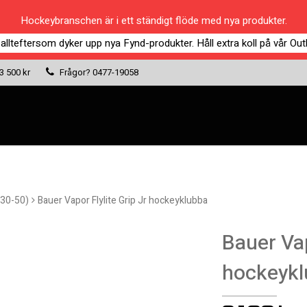
Hockeybranschen är i ett ständigt flöde med nya produkter.
 allteftersom dyker upp nya Fynd-produkter. Håll extra koll på vår Outl
 3 500 kr
Frågor?
0477-19058
 30-50)
Bauer Vapor Flylite Grip Jr hockeyklubba
Bauer Vap
hockeykl