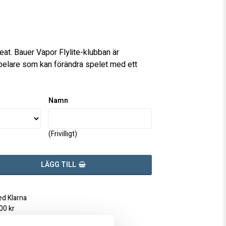
favoritlistan
eat. Bauer Vapor Flylite-klubban är
pelare som kan förändra spelet med ett
Namn
(Frivilligt)
LÄGG TILL
ed Klarna
500 kr
77-190 58