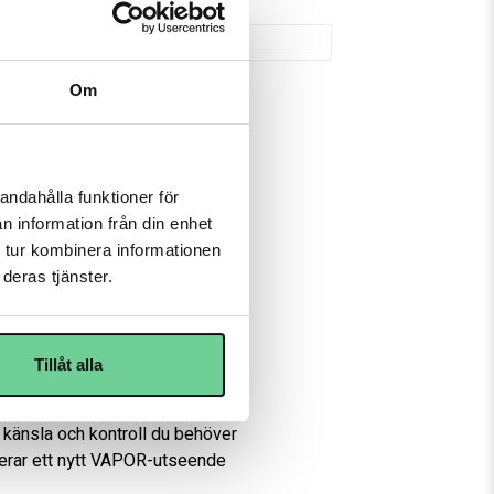
UER HOCKEY
Om
kott. Denna ultrareaktiva 
andahålla funktioner för
h kraftfullt slag. Med ett 
n information från din enhet
ligheter på bråkdelen av en 
 tur kombinera informationen
deras tjänster.
echnology

 VAPOR-klubba — vilket hjälper 
 hålla nere den totala vikten utan 
Tillåt alla
m du kan lita på match efter 
n känsla och kontroll du behöver 
erar ett nytt VAPOR-utseende 