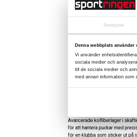
Samtycke
Beskrivning
Art.nr: 1064898
Denna webbplats använder 
Bauer Vapor Flylite-klubban är k
Vi använder enhetsidentifierar
konstruktion, som kännetecknas a
sociala medier och analysera 
aluminiumförstärkt blad som sänk
till de sociala medier och a
sekund till speldefinierande ögon
med annan information som du 
Direkt från Bauer's innovationss
närmare spelarens nedre hand fö
dig att hitta nätet i spelets störs
att påverka styrka, prestanda elle
match.

Avancerade kolfiberlager i skaftet
för att hantera puckar med prec
för en klubba som sticker ut på is