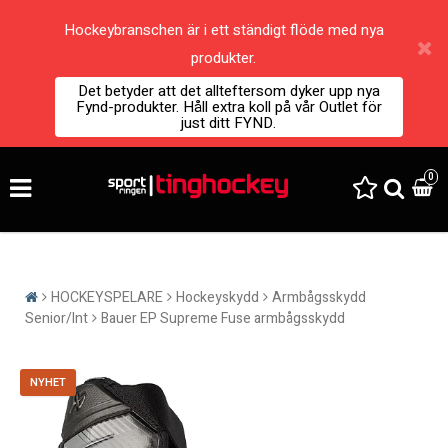
Hockeybranschen är i ett ständigt flöde med nya
produkter.
Det betyder att det allteftersom dyker upp nya
Fynd-produkter. Håll extra koll på vår Outlet för
just ditt FYND.
0
HOCKEYSPELARE
Hockeyskydd
Armbågsskydd
Senior/Int
Bauer EP Supreme Fuse armbågsskydd
NYHET