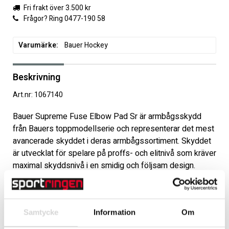
Fri frakt över 3.500 kr
Frågor? Ring 0477-190 58
Varumärke
Bauer Hockey
Beskrivning
Art.nr: 1067140
Bauer Supreme Fuse Elbow Pad Sr är armbågsskydd 
från Bauers toppmodellserie och representerar det mest 
avancerade skyddet i deras armbågssortiment. Skyddet 
är utvecklat för spelare på proffs- och elitnivå som kräver 
maximal skyddsnivå i en smidig och följsam design.

Den lågprofilerade armbågskåpan med DEFENSE CLOUD 
TECH Foam absorberar stötar och ger komfort samtidigt 
som vikten hålls nere. Den djupa passformen gör att 
Samtycke
Information
Om
armbågen sitter stabilt i skyddet och ger en mer låst 
känsla i spelet. Bicepsskyddet är uppbyggt med AMP-