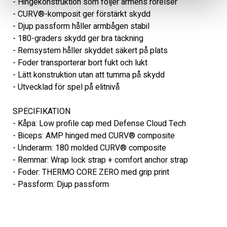
- Hingekonstruktion som följer armens rörelser

- CURV®-komposit ger förstärkt skydd

- Djup passform håller armbågen stabil

- 180-graders skydd ger bra täckning

- Remsystem håller skyddet säkert på plats

- Foder transporterar bort fukt och lukt

- Lätt konstruktion utan att tumma på skydd

- Utvecklad för spel på elitnivå

SPECIFIKATION

- Kåpa: Low profile cap med Defense Cloud Tech

- Biceps: AMP hinged med CURV® composite

- Underarm: 180 molded CURV® composite

- Remmar: Wrap lock strap + comfort anchor strap

- Foder: THERMO CORE ZERO med grip print

- Passform: Djup passform
