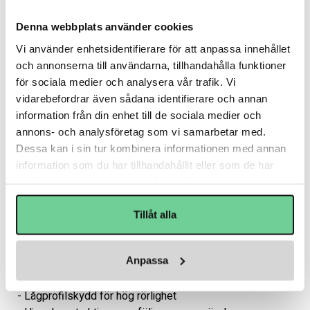
hingekonstruktion och CURV®-komposit, vilket gör att 
Denna webbplats använder cookies
det följer armens rörelser och samtidigt ger extra styrka i 
utsatta situationer.

Vi använder enhetsidentifierare för att anpassa innehållet
och annonserna till användarna, tillhandahålla funktioner
Underarmen har ett 180-graders formgjutet skydd i 
för sociala medier och analysera vår trafik. Vi
CURV®-komposit som ger ett lätt men tåligt skydd mot 
vidarebefordrar även sådana identifierare och annan
slag och tacklingar. Wrap Lock-remmen tillsammans med 
information från din enhet till de sociala medier och
Comfort Anchor Strap håller skyddet säkert på plats 
annons- och analysföretag som vi samarbetar med.
under hela bytet. THERMO CORE ZERO-fodret med grip 
Dessa kan i sin tur kombinera informationen med annan
print transporterar bort fukt och hjälper till att kontrollera 
information som du har tillhandahållit eller som de har
lukt, vilket ger en fräsch känsla genom hela matchen. 
samlat in när du har använt deras tjänster.
Detta armbågsskydd är utvecklat för spelare som vill ha 
Bauers mest avancerade skydd med maximal rörlighet 
Tillåt alla
och kontroll.

Anpassa
EGENSKAPER

- Toppmodell från Bauer inom armbågsskydd

- Lågprofilskydd för hög rörlighet
