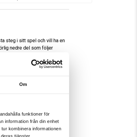
steg i sitt spel och vill ha en 
lig nedre del som följer 
mmanhängande känsla i skyddet. 
det i formgjuten PE ger täckning 
 Comfort Lock-remmen 
Om
 avtagbara THERMO MAX 
dd passar spelare som vill ha 
andahålla funktioner för
n information från din enhet
 tur kombinera informationen
deras tjänster.