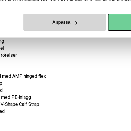
 kontroll

ot slag

ovanför knät

Anpassa
skyddet på plats

ssformen

ng

el

rörelser

 med AMP hinged flex

p

d

n med PE-inlägg

V-Shape Calf Strap

ed
