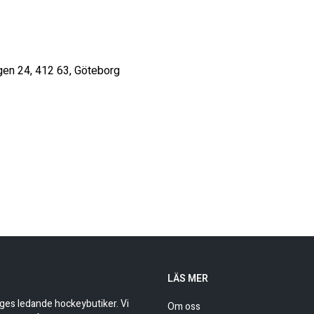
gen 24, 412 63, Göteborg 

LÄS MER
iges ledande hockeybutiker. Vi
Om oss