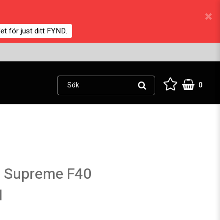
et för just ditt FYND.
0
 Supreme F40
d