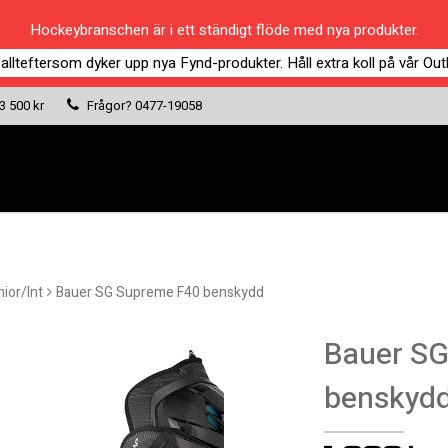
Hockeybranschen är i ett ständigt flöde med nya produkter.
 allteftersom dyker upp nya Fynd-produkter. Håll extra koll på vår Outl
 3 500 kr
Frågor?
0477-19058
ior/Int
Bauer SG Supreme F40 benskydd
Bauer SG
benskyd