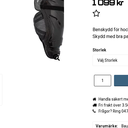
1 099 kr
Lägg till i 
Benskydd för hock
Skydd med bra pas
Storlek
Handla säkert m
Fri frakt över 3.
Frågor? Ring 04
Varumärke
Bau