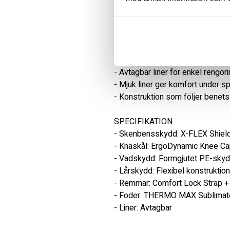
- Kroppsnära passform ger bättre
- Formgjutet vadskydd skyddar m
- Flexibel lårdel ger extra skydd 
- Dubbel remkonstruktion håller 
- V-formad vadrem förbättrar pa
- Avtagbar liner för enkel rengöri
- Mjuk liner ger komfort under sp
- Konstruktion som följer benets 
SPECIFIKATION

- Skenbensskydd: X-FLEX Shield
- Knäskål: ErgoDynamic Knee Ca
- Vadskydd: Formgjutet PE-skyd
- Lårskydd: Flexibel konstruktio
- Remmar: Comfort Lock Strap + 
- Foder: THERMO MAX Sublimat
- Liner: Avtagbar
