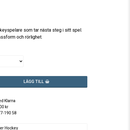
favoritlistan
eyspelare som tar nästa steg i sitt spel.
sform och rörlighet.
LÄGG TILL
ed Klarna
500 kr
77-190 58
er Hockey