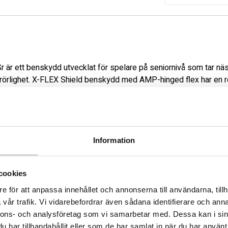
r ett benskydd utvecklat för spelare på seniornivå som tar nästa 
rörlighet. X-FLEX Shield benskydd med AMP-hinged flex har en rör
aturligt skär utan att störa rörelsen.

har en djup passform som håller knät stabilt och ger en mer sa
tta nära benet, vilket bidrar till bättre kontroll i spelet. Vadskyd
ag under match.

ägg ger extra skydd ovanför knät utan att begränsa rörligheten.
Information
 vadremmen håller benskyddet på plats genom hela bytet. Den
nsla och bidrar till komfort under träning och match. Detta bensky
cookies
dare i sitt spel.

e för att anpassa innehållet och annonserna till användarna, tillh
vår trafik. Vi vidarebefordrar även sådana identifierare och anna
aturlig skridskoåkning

nnons- och analysföretag som vi samarbetar med. Dessa kan i sin
t passform

har tillhandahållit eller som de har samlat in när du har använt 