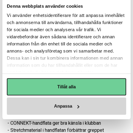
handen för en mer direkt känsla i spelet.

Denna webbplats använder cookies
CONNEKT-handflatan med stretchmaterial ger bra kontakt 
Vi använder enhetsidentifierare för att anpassa innehållet
med klubban och förbättrar puckkontrollen. 
och annonserna till användarna, tillhandahålla funktioner
Yttermaterialet i texturerat PU-läder tillsammans med 
för sociala medier och analysera vår trafik. Vi
poly mesh ger en slitstark konstruktion med en mer 
vidarebefordrar även sådana identifierare och annan
premiumkänsla. Den mjuka THERMO MAX Sublimated-
information från din enhet till de sociala medier och
linern, tillsammans med HYPER SENSE i fingrarna, ger 
annons- och analysföretag som vi samarbetar med.
komfort under hela träningen och matchen. Denna 
Dessa kan i sin tur kombinera informationen med annan
hockeyhandske passar spelare som vill ha en följsam 
information som du har tillhandahållit eller som de har
handske med bra grepp och kontroll.

samlat in när du har använt deras tjänster.
EGENSKAPER

Tillåt alla
- MD-skum ger balans mellan skydd och komfort

- Förformad backhand ger bättre passform

- SHOTBOOST-fingrar ger ökad rörlighet

Anpassa
- Tredelade fingrar förbättrar klubbkontroll

- FLEX LOCK-tumme ger bättre rörelsefrihet

- CONNEKT-handflata ger bra känsla i klubban

- Stretchmaterial i handflatan förbättrar greppet
