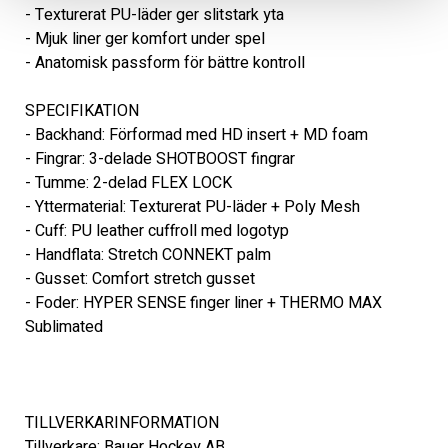
- Texturerat PU-läder ger slitstark yta

- Mjuk liner ger komfort under spel

- Anatomisk passform för bättre kontroll

SPECIFIKATION

- Backhand: Förformad med HD insert + MD foam

- Fingrar: 3-delade SHOTBOOST fingrar

- Tumme: 2-delad FLEX LOCK

- Yttermaterial: Texturerat PU-läder + Poly Mesh

- Cuff: PU leather cuffroll med logotyp

- Handflata: Stretch CONNEKT palm

- Gusset: Comfort stretch gusset

- Foder: HYPER SENSE finger liner + THERMO MAX 
Sublimated

TILLVERKARINFORMATION 

Tillverkare: Bauer Hockey AB 
