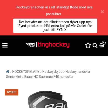
Hockeybranschen är i ett ständigt flöde med nya
produkter.
Det betyder att det allteftersom dyker upp nya
Fynd-produkter. Håll extra koll på vår Outlet för
just ditt FYND.
0
HOCKEYSPELARE
Hockeyskydd
Hockeyhandskar
Senior/Int
Bauer HG Supreme F40 handskar
NYHET