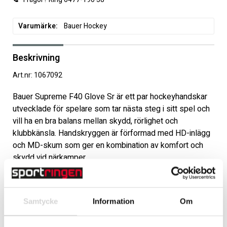
Varumärke
Bauer Hockey
Beskrivning
Art.nr: 1067092
Bauer Supreme F40 Glove Sr är ett par hockeyhandskar 
utvecklade för spelare som tar nästa steg i sitt spel och 
vill ha en bra balans mellan skydd, rörlighet och 
klubbkänsla. Handskryggen är förformad med HD-inlägg 
och MD-skum som ger en kombination av komfort och 
skydd vid närkamper.

SHOTBOOST-fingrar med tredelad konstruktion i lång- 
och ringfinger ger ökad rörlighet och bättre kontroll över 
klubban. Den tvådelade FLEX LOCK-tummen är designad 
Samtycke
Information
Om
för att ge ökad rörelsefrihet och följsamhet i greppet. 
Handskens passform är anatomisk och sitter nära 