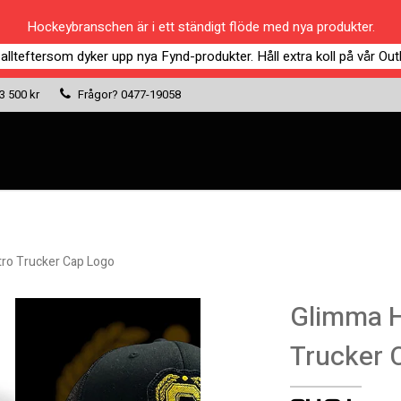
Hockeybranschen är i ett ständigt flöde med nya produkter.
 allteftersom dyker upp nya Fynd-produkter. Håll extra koll på vår Outl
 3 500 kr
Frågor?
0477-19058
tro Trucker Cap Logo
Glimma H
Trucker 