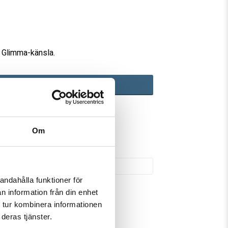
favoritlistan
a Glimma-känsla.
LÄGG TILL
ed Klarna
500 kr
Om
77-190 58
sey53
andahålla funktioner för
n information från din enhet
 tur kombinera informationen
deras tjänster.