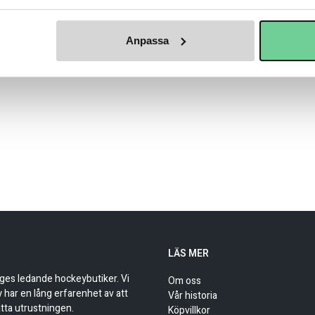
Anpassa
är kepsen som knyter ihop historia och nutid – med broderad logo 
och till vardags. För dig som bär Glimma med stolthet, året runt. O
LÄS MER
iges ledande hockeybutiker. Vi
Om oss
har en lång erfarenhet av att
Vår historia
tta utrustningen.
Köpvillkor