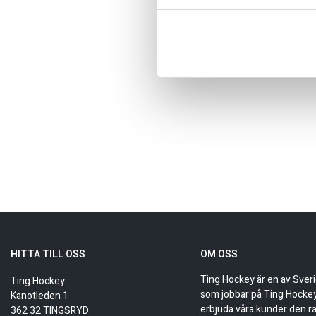
Art.nr: 6606_Glimma
Glimma HK Classic Retro Trucker 
självklar plats både på läktaren 
HITTA TILL OSS
OM OSS
Ting Hockey är en av Sver
Ting Hockey
som jobbar på Ting Hockey 
Kanotleden 1
erbjuda våra kunder den rä
362 32 TINGSRYD