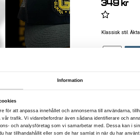
349 kr
Lägg till i 
Klassisk stil. Äkt
Handla säkert m
Fri frakt över 3.
Information
Frågor? Ring 04
cookies
Varumärke
Jer
e för att anpassa innehållet och annonserna till användarna, tillh
vår trafik. Vi vidarebefordrar även sådana identifierare och anna
nnons- och analysföretag som vi samarbetar med. Dessa kan i sin
har tillhandahållit eller som de har samlat in när du har använt 