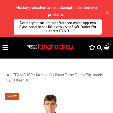
Hockeybranschen är i ett ständigt flöde med nya
produkter.
Det betyder att det allteftersom dyker upp nya
Fynd-produkter. Håll extra koll på vår Outlet för
just ditt FYND.
0
TEAM SHOP
Kalmar HC
Bauer Team Fleece Zip Hoodie
S26 Kalmar HC
NYHET