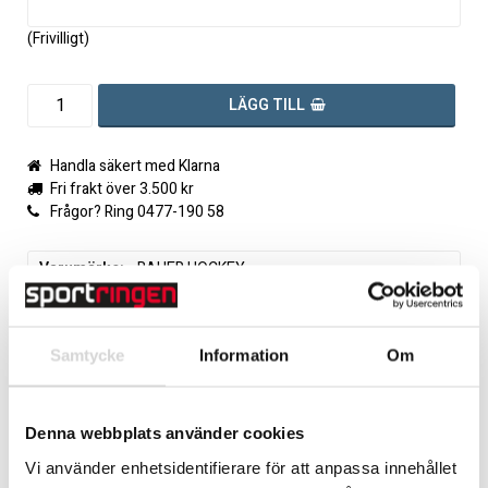
(Frivilligt)
LÄGG TILL
Handla säkert med Klarna
Fri frakt över 3.500 kr
Frågor? Ring 0477-190 58
Varumärke
BAUER HOCKEY
Beskrivning
Samtycke
Information
Om
Art.nr: 1067203_KHC
BAUER Team Fleece Zip Hoodie kombinerar stilren 
Denna webbplats använder cookies
design med smart funktion. Den lätta 
Vi använder enhetsidentifierare för att anpassa innehållet
fleecekonstruktionen ger värme utan att bli klumpig, 