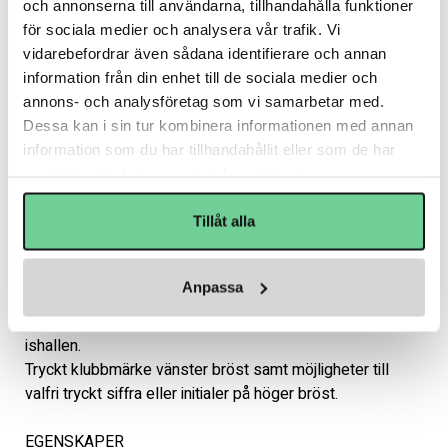
och annonserna till användarna, tillhandahålla funktioner
medan Impact+ teknologin – delvis baserad på 
för sociala medier och analysera vår trafik. Vi
växtbaserade material – gör den till ett mer genomtänkt 
vidarebefordrar även sådana identifierare och annan
val. Den avsmalnande hockeypassformen ger en modern 
information från din enhet till de sociala medier och
silhuett som sitter lika bra över en T-shirt som under en 
annons- och analysföretag som vi samarbetar med.
jacka. Med praktiska detaljer som dold innerficka och 
Dessa kan i sin tur kombinera informationen med annan
klassiska BAUER-detaljer får du både funktion och rätt 
information som du har tillhandahållit eller som de har
look.  Perfekt som mellanlager eller ytterplagg i lätt, mjuk 
samlat in när du har använt deras tjänster.
och bekväm fleece. Modern hockeypassform med smart 
dold ficka för värdesaker och stilrena BAUER-detaljer.

Tillåt alla
Passar för spelare och ledare som vill ha en mångsidig 
hoodie för både träning, matchdag och vardag. Med 
Impact+ teknologi baserad på en delvis växtbaserad 
Anpassa
Sorona®-polymer. Perfekt att dra på över en T-shirt eller 
som lager under en varm jacka under kalla morgnar i 
ishallen.

Tryckt klubbmärke vänster bröst samt möjligheter till 
valfri tryckt siffra eller initialer på höger bröst. 

EGENSKAPER
