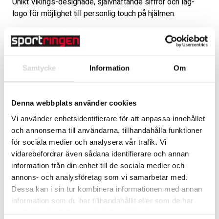
Unikt Vikings-designade, självhäftande siffror och lag-
logo för möjlighet till personlig touch på hjälmen.
LÄGG TILL
Samtycke
Information
Om
Handla säkert med Klarna
Fri frakt över 3.500 kr
Frågor? Ring 0477-190 58
Denna webbplats använder cookies
Varumärke
Jersey53
Vi använder enhetsidentifierare för att anpassa innehållet
och annonserna till användarna, tillhandahålla funktioner
för sociala medier och analysera vår trafik. Vi
Beskrivning
vidarebefordrar även sådana identifierare och annan
Art.nr: 903501_Nybro
information från din enhet till de sociala medier och
annons- och analysföretag som vi samarbetar med.
Unikt Vikings-designade, självhäftande siffror och lag-
Dessa kan i sin tur kombinera informationen med annan
logo för möjlighet till personlig touch på hjälmen. Tolv 
information som du har tillhandahållit eller som de har
siffror och två logos i varje ark.
samlat in när du har använt deras tjänster.