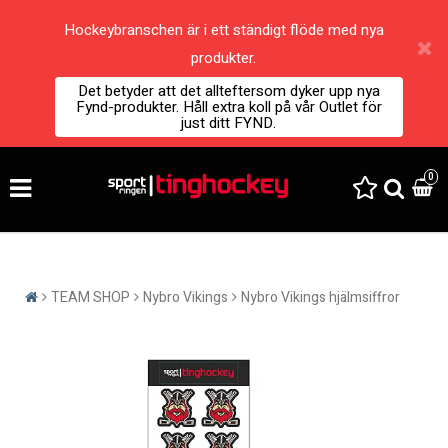
Hockeybranschen är i ett ständigt flöde med nya
produkter.
Det betyder att det allteftersom dyker upp nya
Fynd-produkter. Håll extra koll på vår Outlet för
just ditt FYND.
0
TEAM SHOP
Nybro Vikings
Nybro Vikings hjälmsiffror