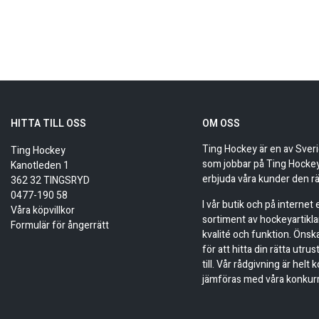
HITTA TILL OSS
OM OSS
Ting Hockey är en av Sver
Ting Hockey
som jobbar på Ting Hockey 
Kanotleden 1
erbjuda våra kunder den rä
362 32 TINGSRYD
0477-190 58
I vår butik och på internet
Våra köpvillkor
sortiment av hockeyartikla
Formulär för ångerrätt
kvalité och funktion. Önsk
för att hitta din rätta utru
till. Vår rådgivning är helt 
jämföras med våra konkur