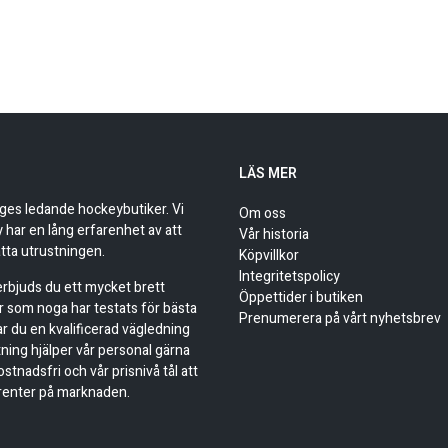
LÄS MER
iges ledande hockeybutiker. Vi
Om oss
har en lång erfarenhet av att
Vår historia
tta utrustningen.
Köpvillkor
Integritetspolicy
 erbjuds du ett mycket brett
Öppettider i butiken
r som noga har testats för bästa
Prenumerera på vårt nyhetsbrev
ar du en kvalificerad vägledning
stning hjälper vår personal gärna
kostnadsfri och vår prisnivå tål att
renter på marknaden.