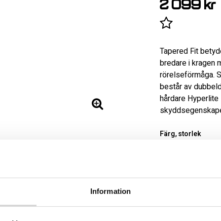
2 099 kr
Lägg till i 
Tapered Fit betyd
bredare i kragen 
rörelseförmåga. S
består av dubbel
hårdare Hyperlite
skyddsegenskape
Färg, storlek
Information
Handla säkert m