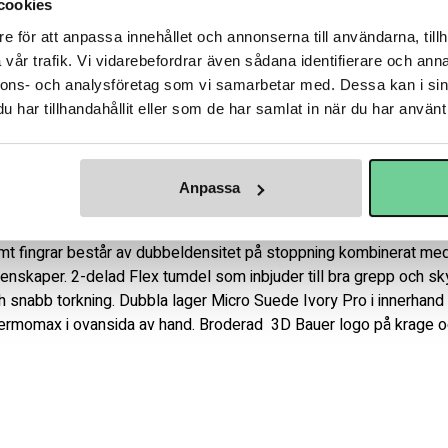
cookies
Fri frakt över 3.
Frågor? Ring 04
e för att anpassa innehållet och annonserna till användarna, tillh
vår trafik. Vi vidarebefordrar även sådana identifierare och anna
nnons- och analysföretag som vi samarbetar med. Dessa kan i sin
Varumärke
Bau
har tillhandahållit eller som de har samlat in när du har använt 
Anpassa
assform som är något bredare i kragen men sitter nära handen, s
t fingrar består av dubbeldensitet på stoppning kombinerat med
enskaper. 2-delad Flex tumdel som inbjuder till bra grepp och skyd
 snabb torkning. Dubbla lager Micro Suede Ivory Pro i innerhand fö
hermomax i ovansida av hand. Broderad  3D Bauer logo på krage o