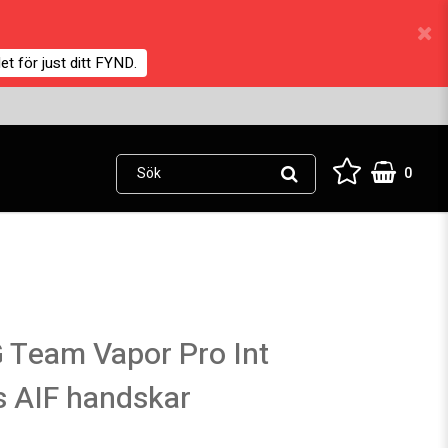
et för just ditt FYND.
0
 Team Vapor Pro Int
s AIF handskar