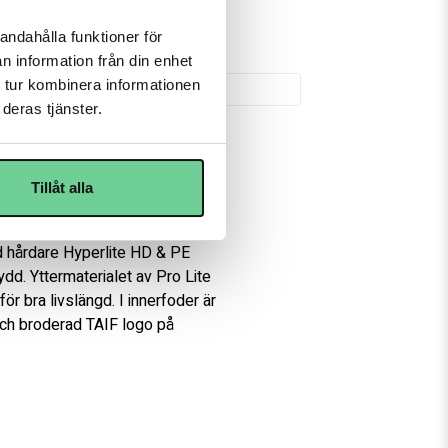
500 kr
77-190 58
andahålla funktioner för
n information från din enhet
 tur kombinera informationen
er
deras tjänster.
Tillåt alla
om ger en god rörelseförmåga. 
 hårdare Hyperlite HD & PE 
d. Yttermaterialet av Pro Lite 
r bra livslängd. I innerfoder är 
ch broderad TAIF logo på 