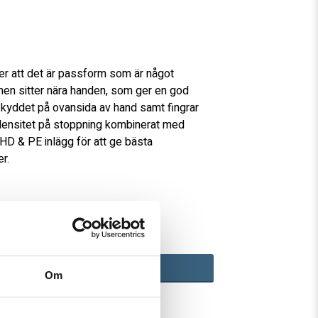
favoritlistan
er att det är passform som är något
men sitter nära handen, som ger en god
kyddet på ovansida av hand samt fingrar
densitet på stoppning kombinerat med
 HD & PE inlägg för att ge bästa
r.
LÄGG TILL
Om
ed Klarna