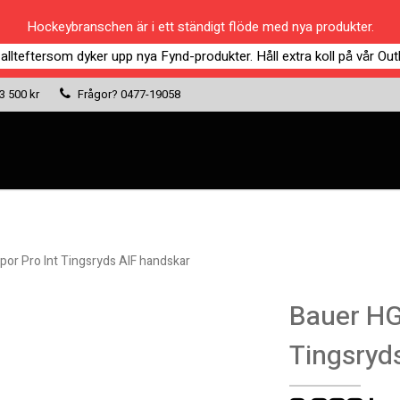
Hockeybranschen är i ett ständigt flöde med nya produkter.
 allteftersom dyker upp nya Fynd-produkter. Håll extra koll på vår Outl
 3 500 kr
Frågor?
0477-19058
or Pro Int Tingsryds AIF handskar
Bauer HG
Tingsryd