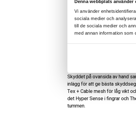
Denna webbplats använder 
Vi använder enhetsidentifierar
sociala medier och analysera 
till de sociala medier och a
med annan information som du 
Beskrivning
Art.nr: 1066007_TAIF
Tapered Fit betyder att det är p
Skyddet på ovansida av hand sam
inlägg för att ge bästa skyddseg
Tex + Cable mesh för låg vikt och
det Hyper Sense i fingrar och T
tummen.