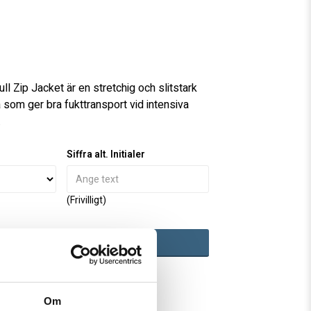
favoritlistan
ull Zip Jacket är en stretchig och slitstark
 som ger bra fukttransport vid intensiva
.
Siffra alt. Initialer
(Frivilligt)
LÄGG TILL
ed Klarna
Om
500 kr