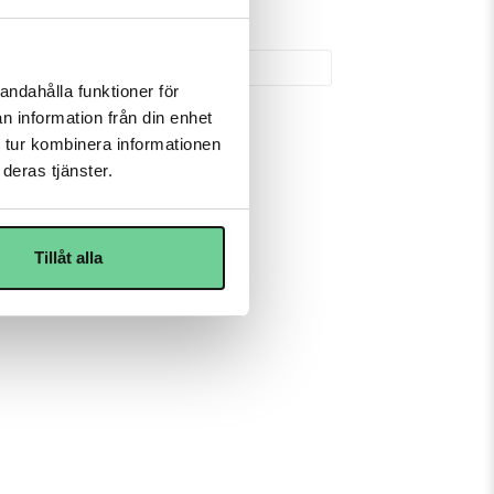
77-190 58
ft
andahålla funktioner för
n information från din enhet
 tur kombinera informationen
deras tjänster.
nsport vid intensiva fysiska 
ingskläder som är utvecklade för 
Tillåt alla
 design som ger ett tidlöst 