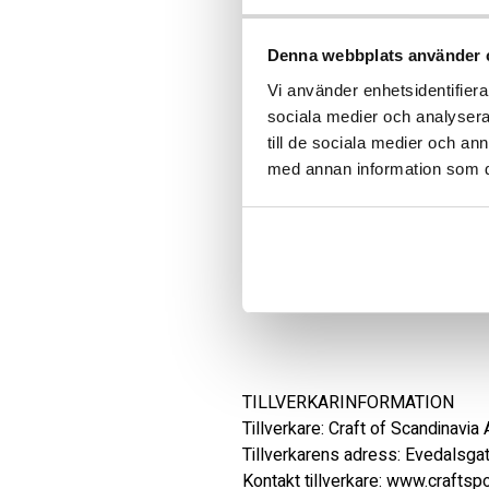
Denna webbplats använder 
Vi använder enhetsidentifierar
sociala medier och analysera 
Beskrivning
till de sociala medier och a
med annan information som du 
Art.nr: 1914757_VSGF
Craft Evolve 2.0 Full Zip Jacket 
aktiviteter. Plagget är gjort av
att minimera miljöpåverkan. Utöve
uttryck. Hel dragkedja framtill. T
TILLVERKARINFORMATION 

Tillverkare: Craft of Scandinavia A
Tillverkarens adress: Evedalsga
Kontakt tillverkare: www.crafts