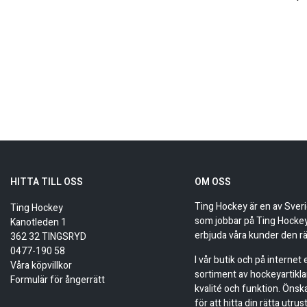
HITTA TILL OSS
OM OSS
Ting Hockey är en av Sver
Ting Hockey
som jobbar på Ting Hockey 
Kanotleden 1
erbjuda våra kunder den rä
362 32 TINGSRYD
0477-190 58
I vår butik och på internet
Våra köpvillkor
sortiment av hockeyartikla
Formulär för ångerrätt
kvalité och funktion. Önsk
för att hitta din rätta utru