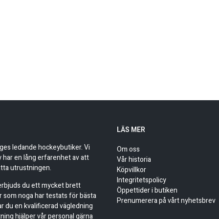
LÄS MER
iges ledande hockeybutiker. Vi
Om oss
har en lång erfarenhet av att
Vår historia
tta utrustningen.
Köpvillkor
Integritetspolicy
 erbjuds du ett mycket brett
Öppettider i butiken
r som noga har testats för bästa
Prenumerera på vårt nyhetsbrev
ar du en kvalificerad vägledning
stning hjälper vår personal gärna