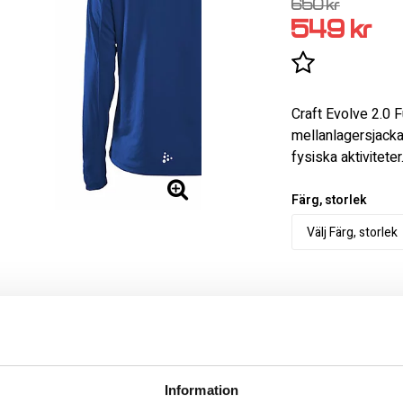
650 kr
549 kr
Lägg till i 
Craft Evolve 2.0 F
mellanlagersjacka
fysiska aktiviteter
Färg, storlek
Handla säkert m
Information
Fri frakt över 3.