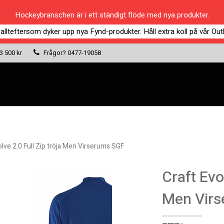
Hockeybranschen är i ett ständigt flöde med nya produkter.
 allteftersom dyker upp nya Fynd-produkter. Håll extra koll på vår Outl
 3 500 kr
Frågor?
0477-19058
olve 2.0 Full Zip tröja Men Virserums SGF
Craft Evol
Men Vir