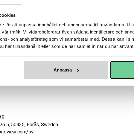
Frågor? Ring 04
cookies
Varumärke
Cra
e för att anpassa innehållet och annonserna till användarna, tillh
vår trafik. Vi vidarebefordrar även sådana identifierare och anna
nnons- och analysföretag som vi samarbetar med. Dessa kan i sin
har tillhandahållit eller som de har samlat in när du har använt 
är en stretchig och slitstark mellanlagersjacka som ger bra fukttra
 återvunnen polyester och representerar den nya generationens trän
Anpassa
r ett nytt material är jackan även uppdaterad med en ny, avskalad
vå sidfickor med dragkedja. 

B 

tan 5, 50435, Borås, Sweden 

portswear.com/sv