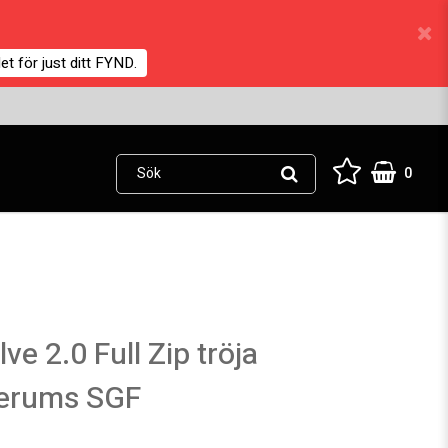
et för just ditt FYND.
0
ve 2.0 Full Zip tröja
serums SGF