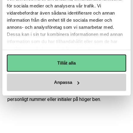
Fri frakt över 3.500 kr
för sociala medier och analysera vår trafik. Vi
Frågor? Ring 0477-190 58
vidarebefordrar även sådana identifierare och annan
information från din enhet till de sociala medier och
Varumärke
Craft
annons- och analysföretag som vi samarbetar med.
Dessa kan i sin tur kombinera informationen med annan
Beskrivning
information som du har tillhandahållit eller som de har
samlat in när du har använt deras tjänster.
Art.nr: 1905572_VSGF
Träningsshorts i funktionsmaterial med mycket god 
Tillåt alla
fukttransport och effektiv reglering av 
kroppstemperaturen för maximal prestationsförmåga. Bra 
Anpassa
stretch för optimal passform och rörelsefrihet. Dragsko i 
midjan. Tryckt VSGF-logo på vänster ben och möjlighet till 
personligt nummer eller initialer på höger ben.