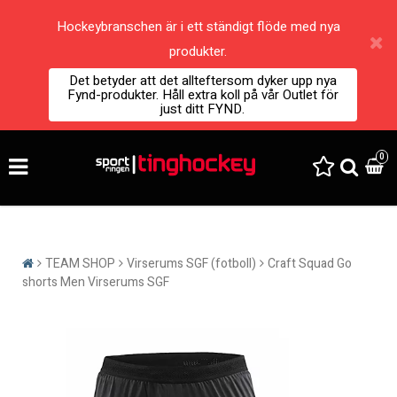
Hockeybranschen är i ett ständigt flöde med nya
produkter.
Det betyder att det allteftersom dyker upp nya
Fynd-produkter. Håll extra koll på vår Outlet för
just ditt FYND.
0
TEAM SHOP
Virserums SGF (fotboll)
Craft Squad Go
shorts Men Virserums SGF