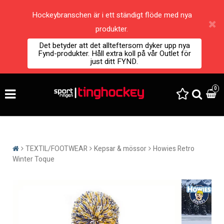
Hockeybranschen är i ett ständigt flöde med nya
produkter.
Det betyder att det allteftersom dyker upp nya
Fynd-produkter. Håll extra koll på vår Outlet för
just ditt FYND.
0
TEXTIL/FOOTWEAR
Kepsar & mössor
Howies Retro
Winter Toque