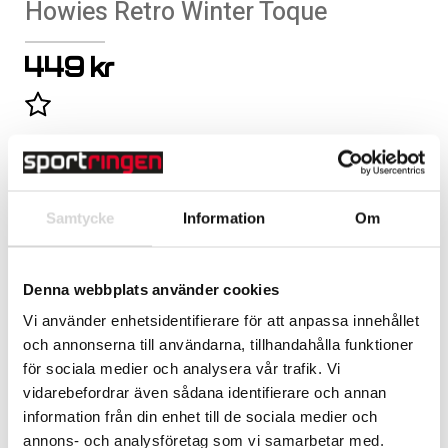
Howies Retro Winter Toque
449 kr
Lägg till i favoritlistan
Retro stil från den ursprungliga Howies-mössan.
Samtycke
Information
Om
LÄGG TILL
Handla säkert med Klarna
Denna webbplats använder cookies
Fri frakt över 3.500 kr
Vi använder enhetsidentifierare för att anpassa innehållet
Frågor? Ring 0477-190 58
och annonserna till användarna, tillhandahålla funktioner
för sociala medier och analysera vår trafik. Vi
Varumärke
Howies
vidarebefordrar även sådana identifierare och annan
information från din enhet till de sociala medier och
Beskrivning
annons- och analysföretag som vi samarbetar med.